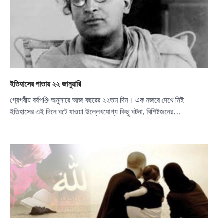
ইতিহাসের পাতায় ২২ জানুয়ারি
গ্রেগরীয় বর্ষপঞ্জি অনুসারে আজ বছরের ২২তম দিন। এক নজরে দেখে নিই
ইতিহাসের এই দিনে ঘটে যাওয়া উল্লেখযোগ্য কিছু ঘটনা, বিশিষ্টজনের…