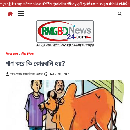
Skip
ট্র্যাপ: নতুন কৌশলে বাড়ছে ডিজিটাল প্রতারণা
সমমর্মী নেতৃত্বই প্রতিষ্ঠানের সাফল্যের চাবিকাঠি :প্রতিষ্ঠান প্রধ
to
content
ভিন্ন ধরণ
লীড নিউজ
ঋণ করে কি কোরবানি হয়?
আরএমজি বিডি নিউজ ডেস্ক
July 20, 2021