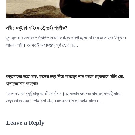
নারী : শুধুই কি বাহ্যিক সৌন্দর্যের প্রতীক?
যুগ যুগ ধরে সমাজে প্রতিষ্ঠিত একটি ভ্রান্ত ধারণা হচ্ছে নারীকে হতে হবে নিখুঁত ও
আবেদনময়ী। তা যতই অসামঞ্জস্যপূর্ণ হোক না…
রক্তদানের মতো মহৎ কাজের মধ্য দিয়ে অমরত্ব লাভ করেন রক্তদাতা সচিব মো.
হাসানুজ্জামান কল্লোল
‘রক্তদাতারা মুমূর্ষু মানুষের জীবন বাঁচান। এ বহমান রক্তের ধারা রক্তগ্রহীতাকে
নতুন জীবন দেয়। তাই বলা যায়, রক্তদানের মতো মহান কাজের…
Leave a Reply