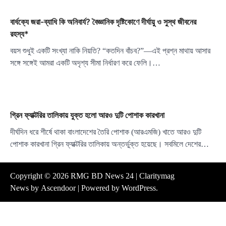
বার্ধক্যে জরা-ব্যাধি কি অনিবার্য? বৈজ্ঞানিক দৃষ্টিকোণে দীর্ঘায়ু ও সুস্থ জীবনের
রহস্য*
বয়স শুধুই একটি সংখ্যা নাকি নিয়তি? “কতদিন বাঁচব?”—এই প্রশ্ন মাথায় আসার
সঙ্গে সঙ্গেই আমরা একটি অদৃশ্য সীমা নির্ধারণ করে ফেলি।…
গ্রিন ফ্যাক্টরির তালিকায় যুক্ত হলো আরও দুটি পোশাক কারখানা
দীর্ঘদিন ধরে শীর্ষে থাকা বাংলাদেশের তৈরি পোশাক (আরএমজি) খাতে আরও দুটি
পোশাক কারখানা গ্রিন ফ্যাক্টরির তালিকায় অন্তর্ভুক্ত হয়েছে। সবমিলে দেশের…
Copyright © 2026
RMG BD News 24
| Claritymag
News by
Ascendoor
| Powered by
WordPress
.