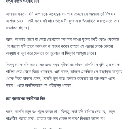
সত্য বলতে উৎসাহ দিন
আপনার সন্তান যদি আপনাকে অহেতুক ভয় পায় তাহলে সে আত্মরক্ষার্থে মিথ্যার
আশ্রয় নেবে। তাই সত্য স্বীকারে তাকে উদ্বুদ্ধ এবং উৎসাহিত করুন; এতে তার
সৎসাহস বাড়বে।
ধরুন, আপনার ছেলে বা মেয়ে বেখেয়ালে আপনার শখের ফুলের টবটি ভেঙে ফেলেছে।
এর জন্যে যদি তাকে বকাঝকা বা মারধর করেন তাহলে সে এরপর থেকে কোনো
অন্যায় বা ভুল করে ফেললে তা লুকোবে বা মিথ্যার আশ্রয় নেবে।
কিন্তু তাকে যদি অভয় দেন এবং সত্য স্বীকারের কারণে আপনি যে খুশি হয়ে তাকে
শাস্তি দেয়া থেকে বিরত থাকছেন- এটা বলেন, তাহলে একদিকে সে ইচ্ছাকৃত অন্যায়
থেকে বিরত থাকবে যেমন, তেমনি ভুল করে ফেললে শুরুতেই তা আপনাকে এসে
বলবে। এতে মানসিকভাবে সে পরিচ্ছন্ন থাকবে।
মত প্রকাশের স্বাধীনতা দিন
ধরুন, আপনি হলুদ রঙ পছন্দ করেন না। কিন্তু কেউ যদি চাপিয়ে দেয় যে, ‘হলুদ
পাঞ্জাবীই পরতে হবে’- তাহলে আপনার কেমন লাগবে? নিশ্চয়ই ভালো না!