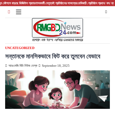
Skip
ে বাড়ছে ডিজিটাল প্রতারণা
সমমর্মী নেতৃত্বই প্রতিষ্ঠানের সাফল্যের চাবিকাঠি :প্রতিষ্ঠান প্রধান/ বস/ ম্যানেজার হ
to
content
UNCATEGORIZED
সন্তানকে মানসিকভাবে ফিট করে তুলবেন যেভাবে
আরএমজি বিডি নিউজ ডেস্ক
September 18, 2025