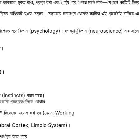
বনাকে মুক্ত রাখা, প্রশ্ন করা এবং ধৈর্য্য ধরে খেলার মাঠে নামা—যেখানে প্রতিটি চিন্
র অধিকারী হওয়া সম্ভব। সভ্যতার ঊষালগ্ন থেকেই জ্ঞানীরা এই প্রচেষ্টাই চালিয়ে এস
েন, বিশেষত মনোবিজ্ঞান (psychology) এবং স্নায়ুবিজ্ঞান (neuroscience) এর আল
িত।
া)।
ত্তি (instincts) ধারণ করে।
বা অজানা প্রভাবকগুলিকে বোঝায়।
েম** হিসেবেও মডেল করা হয় (যেমন: Working
েমন: Cerebral Cortex, Limbic System)।
পার্থক্য হতে পারে।