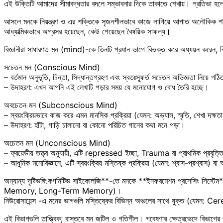
এই উক্তিটি আমাদের সীমাবদ্ধতার বদলে সম্ভাবনার দিকে তাকাতে শেখায়। প্রতিভা হলো ভা
আসলে মনকে নিয়ন্ত্রণ ও এর শক্তিকে সৃজনশীলভাবে কাজে লাগিয়ে আপাত অলৌকিক শক্তি
আধ্যাত্মিকভাবে অগ্রসর হয়েছেন, কেউ পেয়েছেন বৈষয়িক সাফল্য।
বিজ্ঞানীরা সাধারণত মন (mind)-কে তিনটি প্রধান ভাগে বিভক্ত করে অধ্যয়ন কর
সচেতন মন (Conscious Mind)
– বর্তমান অনুভূতি, চিন্তা, সিদ্ধান্তগ্রহণ এবং স্বতঃস্ফূর্ত সচেতন অভিজ্ঞতা নিয়ে গঠ
– উদাহরণ: এখন আপনি এই লেখাটি পড়ার সময় যে মনোযোগ ও বোধ তৈরি হচ্ছে।
অবচেতন মন (Subconscious Mind)
– স্বয়ংক্রিয়ভাবে কাজ করে এমন মানসিক প্রক্রিয়া (যেমন: অভ্যাস, স্মৃতি, শেখা দক্ষত
– উদাহরণ: হাঁটা, গাড়ি চালানো বা কোনো পরিচিত গানের কথা মনে পড়া।
অচেতন মন (Unconscious Mind)
– ফ্রয়েডীয় তত্ত্ব অনুযায়ী, এটি repressed ইচ্ছা, Trauma বা প্রাথমিক প্রবৃ
– আধুনিক মনোবিজ্ঞানে, এটি স্বয়ংক্রিয় মস্তিষ্ক প্রক্রিয়া (যেমন: শ্বাস-প্রশ্বাস) 
অন্যান্য দৃষ্টিভঙ্গি:কগনিটিভ সাইকোলজি**-তে মনকে **ইনফরমেশন প্রসেসিং সিস্ট
Memory, Long-Term Memory)।
নিউরোসায়েন্স -এ মনের ভাগগুলি মস্তিষ্কের বিভিন্ন অঞ্চলের সাথে যুক্ত (য
এই বিভাগগুলি তাত্ত্বিক; বাস্তবে মন জটিল ও গতিশীল। গবেষণার ক্ষেত্রভেদে বিভাগের 