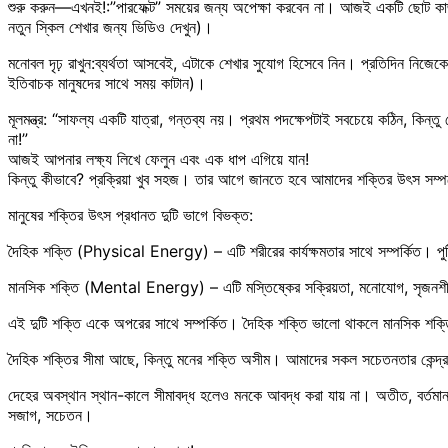
শুরু করুন—এখনই!:”পারফেক্ট” সময়ের জন্য অপেক্ষা করবেন না। আজই একটি ছোট কাজ
নতুন স্কিল শেখার জন্য ভিডিও দেখুন)।
মনোবল দৃঢ় রাখুন:ব্যর্থতা আসবেই, এটাকে শেখার সুযোগ হিসেবে নিন। প্রতিদিন নিজেকে
ইতিবাচক মানুষদের সাথে সময় কাটান)।
মূলমন্ত্র: “সাফল্য একটি যাত্রা, গন্তব্য নয়। প্রথম পদক্ষেপটাই সবচেয়ে কঠিন, কিন্তু
না!”
আজই আপনার লক্ষ্য লিখে ফেলুন এবং এক ধাপ এগিয়ে যান!
কিন্তু কীভাবে? প্রক্রিয়া খুব সহজ। তার আগে জানতে হবে আমাদের শক্তির উৎস সম্প
মানুষের শক্তির উৎস প্রধানত দুটি ভাগে বিভক্ত:
দৈহিক শক্তি (Physical Energy) – এটি শরীরের কার্যক্ষমতার সাথে সম্পর্কিত। পুষ্টিক
মানসিক শক্তি (Mental Energy) – এটি মস্তিষ্কের সক্রিয়তা, মনোযোগ, সৃজনশীলতা ও
এই দুটি শক্তি একে অপরের সাথে সম্পর্কিত। দৈহিক শক্তি ভালো থাকলে মানসিক শক্তিও 
দৈহিক শক্তির সীমা আছে, কিন্তু মনের শক্তি অসীম। আমাদের সকল সচেতনতার কেন্দ্রব
দেহের অবস্থান স্থান-কালে সীমাবদ্ধ হলেও মনকে আবদ্ধ করা যায় না। অতীত, বর্তমান
সজাগ, সচেতন।