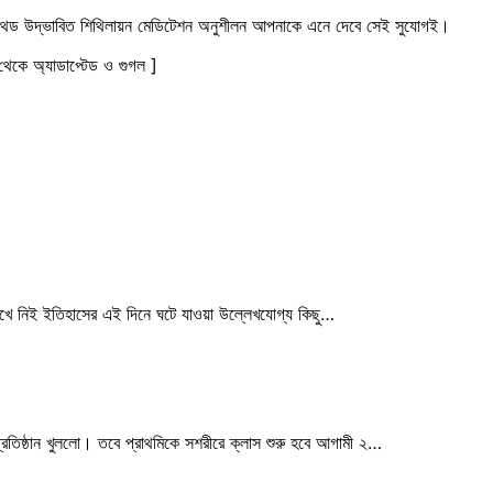
েথড উদ্ভাবিত শিথিলায়ন মেডিটেশন অনুশীলন আপনাকে এনে দেবে সেই সুযোগই।
 থেকে অ্যাডাপ্টেড ও গুগল ]
খে নিই ইতিহাসের এই দিনে ঘটে যাওয়া উল্লেখযোগ্য কিছু…
াপ্রতিষ্ঠান খুললো। তবে প্রাথমিকে সশরীরে ক্লাস শুরু হবে আগামী ২…