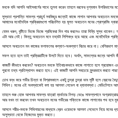
মনকে যদি আপনি আইসবার্গের সাথে তুলনা করেন তাহলে বরফের দৃশ্যমান উপরিভাগে
সুস্থতা প্রশান্তি সাফল্য প্রাচুর্য সবকিছুর জন্যেই কাজে লাগান আপনার অবচেতন মনকে
আমাদের মনোদৈহিক প্রক্রিয়াগুলো পরিচালিত হয় মূলত অবচেতন মনের প্রোগ্রামিং দ্বার
যেমন ধরুন, বৃষ্টিতে ভিজে ভিজে শ্রমিকেরা দিন পার করলেও তারা দিব্যি সুস্থ থাকেন
এটা আর নেই। কিন্তু অবচেতন মনে তথ্যটা লিপিবদ্ধ হয়ে আছে এবং মনোদৈহিক প্রক্রি
আসলে অবচেতন মন কাজের ফলাফলের কল্যাণ-অকল্যাণ বিচার করে না। বেশিরভাগ মানুষের
সফল হতে হলে তাই প্রক্রিয়াটিকে উলটে দিতে হবে। অর্থাৎ, সাফল্যের জন্যে আপনি কী চ
কাজটি কীভাবে করবেন? অবচেতন মনকে ইতিবাচকভাবে কাজে লাগাতে হলে প্রয়োজন এর তথ্য
পুরনো তথ্য প্রতিস্থাপন করতে হবে। এই কাজটি আপনি সবচেয়ে সুন্দরভাবে করতে পারবেন
চোখ বন্ধ করে গভীর চিন্তা বা বিশ্রামকালে একটু তন্দ্রা তন্দ্রা ভাব সৃষ্টি হলে ব্
শিথিল। মনের এই অবস্থাকেই বলা হয় আলফা লেভেল বা ধ্যানাবস্থা। মেডিটেশনে আমরা
তাহলে শুরু হোক আপনার সাফল্য যাত্রা! ব্যর্থতার নিগড় ভেঙে সাফল্যপানে অগ্রযাত্রা
আর যখন তা করবেন তখন অবচেতন মনের গভীরের শক্তিকে কাজে লাগানোর পথ হবে মুক
আসলে শরীর-মনকে শিথিলায়নের মাধ্যমে ব্রেন ওয়েভকে আলফা লেভেলে নিয়ে মনের ধ্যানাবস্থা 
অসুস্থতা থেকে নিজেদের মুক্ত করতে।