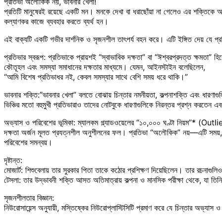
প্রতিভা অলৌকিক নয়, ভাবনার খেলা!
প্রতিটি মানুষেরই রয়েছে একটি মন। মনকে দেখা বা ধরাছোঁয়া না গেলেও এর শক্তিকে অনুভ
কল্যাণকর কাজে ব্যবহার করতে ব্যর্থ হন।
এই বাক্যটি একটি গভীর দার্শনিক ও সৃজনশীল তাৎপর্য বহন করে। এটি ইঙ্গিত দেয় যে 
প্রতিভার স্বরূপ: প্রতিভাকে প্রায়শই “স্বাভাবিক দক্ষতা” বা “ঈশ্বরপ্রদত্ত ক্ষমতা” হিসেব
কৌতূহল এবং সমস্যা সমাধানের দক্ষতার মাধ্যমে। যেমন, আইনস্টাইন বলেছিলেন,
“আমি বিশেষ প্রতিভাধর নই, কেবল সমস্যার সাথে বেশি সময় ধরে থাকি।”
ভাবনার শক্তি:”ভাবনার খেলা” বলতে বোঝায় চিন্তার নমনীয়তা, কল্পনাশক্তি এবং ধারণাগ
ভিঞ্চির মতো বহুমুখী প্রতিভারাও তাদের নোটবুকে ধারণাগুলিকে নিরন্তর প্রশ্ন করতেন এ
অভ্যাস ও পরিবেশের ভূমিকা: ম্যালকম গ্ল্যাডওয়েলের “১০,০০০ ঘণ্টা নিয়ম”* (Outlier
দক্ষতা অর্জন মূলত প্রযত্নশীল অনুশীলনের ফল। প্রতিভা “অলৌকিক” নয়—এটি সময়,
পরিবেশের সমন্বয়।
দৃষ্টান্ত:
মোজার্ট: শিশুবেলায় তার সুরকার পিতা তাকে কঠোর প্রশিক্ষণ দিয়েছিলেন। তার রচনাগুলিও
টেসলা: তার উদ্ভাবনী শক্তি আসত অতিমাত্রায় কল্পনা ও মানসিক পরীক্ষা থেকে, যা তিন
সৃজনশীলতার বিজ্ঞান:
নিউরোসায়েন্স অনুযায়ী, মস্তিষ্কের নিউরোপ্লাস্টিসিটি প্রমাণ করে যে চিন্তার অভ্যাস