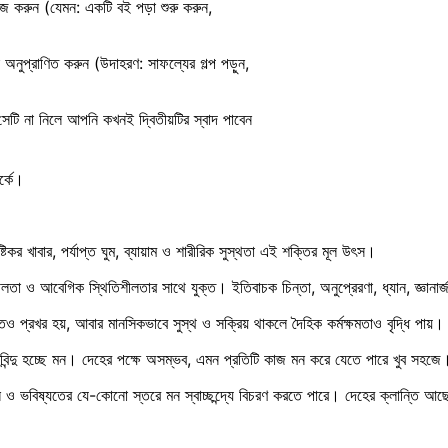
 করুন (যেমন: একটি বই পড়া শুরু করুন,
 অনুপ্রাণিত করুন (উদাহরণ: সাফল্যের গল্প পড়ুন,
 সেটি না নিলে আপনি কখনই দ্বিতীয়টির স্বাদ পাবেন
র্কে।
র খাবার, পর্যাপ্ত ঘুম, ব্যায়াম ও শারীরিক সুস্থতা এই শক্তির মূল উৎস।
 আবেগিক স্থিতিশীলতার সাথে যুক্ত। ইতিবাচক চিন্তা, অনুপ্রেরণা, ধ্যান, জ্ঞানার্জন 
প্রখর হয়, আবার মানসিকভাবে সুস্থ ও সক্রিয় থাকলে দৈহিক কর্মক্ষমতাও বৃদ্ধি পায়।
িন্দু হচ্ছে মন। দেহের পক্ষে অসম্ভব, এমন প্রতিটি কাজ মন করে যেতে পারে খুব সহজে
 ও ভবিষ্যতের যে-কোনো স্তরে মন স্বাচ্ছন্দ্যে বিচরণ করতে পারে। দেহের ক্লান্তি 