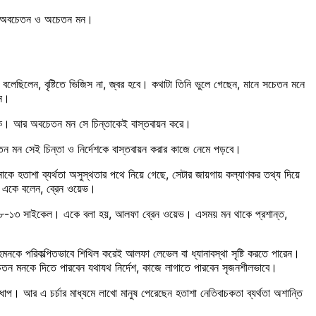
হলো অবচেতন ও অচেতন মন।
বলেছিলেন, বৃষ্টিতে ভিজিস না, জ্বর হবে। কথাটা তিনি ভুলে গেছেন, মানে সচেতন মনে
েন।
দ্রিক। আর অবচেতন মন সে চিন্তাকেই বাস্তবায়ন করে।
চেতন মন সেই চিন্তা ও নির্দেশকে বাস্তবায়ন করার কাজে নেমে পড়বে।
কে হতাশা ব্যর্থতা অসুস্থতার পথে নিয়ে গেছে, সেটার জায়গায় কল্যাণকর তথ্য দিয়ে
রা একে বলেন, ব্রেন ওয়েভ।
সেকেন্ডে ৮-১৩ সাইকেল। একে বলা হয়, আলফা ব্রেন ওয়েভ। এসময় মন থাকে প্রশান্ত,
হমনকে পরিকল্পিতভাবে শিথিল করেই আলফা লেভেল বা ধ্যানাবস্থা সৃষ্টি করতে পারেন।
মনকে দিতে পারবেন যথাযথ নির্দেশ, কাজে লাগাতে পারবেন সৃজনশীলভাবে।
থম ধাপ। আর এ চর্চার মাধ্যমে লাখো মানুষ পেরেছেন হতাশা নেতিবাচকতা ব্যর্থতা অশান্তি