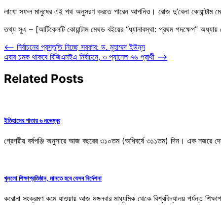
লাখো সফল মানুষের এই পথ অনুসরণ করতে পারেন আপনিও। রোজ দু’বেলা কোয়ান্টাম ম
তথ্য সুএ – [আর্টিকেলটি কোয়ান্টাম মেথড বইয়ের “ধ্যানাবস্থা: প্রথম পদক্ষেপ” অধ্যায়
Post
⟵
নির্বাচনের প্রস্তুতি নিচ্ছে সরকার: ড. মুহাম্মদ ইউনূস
এবার চমক থাকবে বিজিএমইএ নির্বাচনে, ৩ প্যানেল ৭৬ প্রার্থী
⟶
navigation
Related Posts
ইতিহাসের পাতায় ৬ নভেম্বর
গ্রেগরীয় বর্ষপঞ্জি অনুসারে আজ বছরের ৩১০তম (অধিবর্ষে ৩১১তম) দিন। এক নজরে দে
খুললো শিক্ষাপ্রতিষ্ঠান, মানতে হবে যেসব নির্দেশনা
করোনা সংক্রমণ কমে যাওয়ায় আজ মঙ্গলবার মাধ্যমিক থেকে বিশ্ববিদ্যালয় পর্যন্ত শিক্ষ