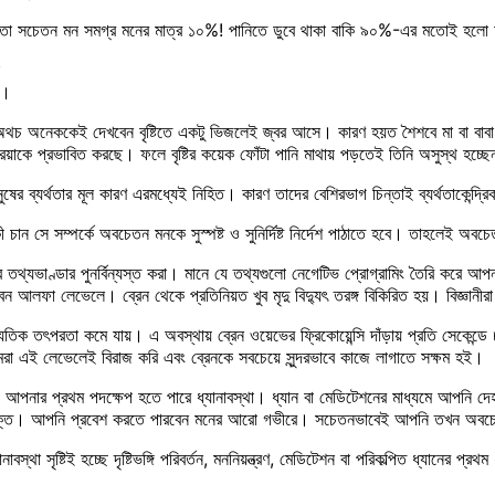
র মতো সচেতন মন সমগ্র মনের মাত্র ১০%! পানিতে ডুবে থাকা বাকি ৯০%-এর মতোই 
া।
। অথচ অনেককেই দেখবেন বৃষ্টিতে একটু ভিজলেই জ্বর আসে। কারণ হয়ত শৈশবে মা বা বাবা 
য়াকে প্রভাবিত করছে। ফলে বৃষ্টির কয়েক ফোঁটা পানি মাথায় পড়তেই তিনি অসুস্থ হচ্ছ
 ব্যর্থতার মূল কারণ এরমধ্যেই নিহিত। কারণ তাদের বেশিরভাগ চিন্তাই ব্যর্থতাকেন্
ান সে সম্পর্কে অবচেতন মনকে সুস্পষ্ট ও সুনির্দিষ্ট নির্দেশ পাঠাতে হবে। তাহলেই অব
ভাণ্ডার পুনর্বিন্যস্ত করা। মানে যে তথ্যগুলো নেগেটিভ প্রোগ্রামিং তৈরি করে আপনা
 আলফা লেভেলে। ব্রেন থেকে প্রতিনিয়ত খুব মৃদু বিদ্যুৎ তরঙ্গ বিকিরিত হয়। বিজ্ঞানী
রেনের বৈদ্যুতিক তৎপরতা কমে যায়। এ অবস্থায় ব্রেন ওয়েভের ফ্রিকোয়েন্সি দাঁড়ায় প্রতি 
 এই লেভেলেই বিরাজ করি এবং ব্রেনকে সবচেয়ে সুন্দরভাবে কাজে লাগাতে সক্ষম হই।
য় আপনার প্রথম পদক্ষেপ হতে পারে ধ্যানাবস্থা। ধ্যান বা মেডিটেশনের মাধ্যমে আপনি দে
্ত। আপনি প্রবেশ করতে পারবেন মনের আরো গভীরে। সচেতনভাবেই আপনি তখন অবচেতন 
সৃষ্টিই হচ্ছে দৃষ্টিভঙ্গি পরিবর্তন, মননিয়ন্ত্রণ, মেডিটেশন বা পরিকল্পিত ধ্যানের প্র