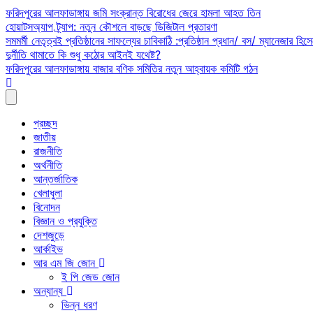
Skip
ফরিদপুরের আলফাডাঙ্গায় জমি সংক্রান্ত বিরোধের জেরে হামলা আহত তিন
to
হোয়াটসঅ্যাপ ট্র্যাপ: নতুন কৌশলে বাড়ছে ডিজিটাল প্রতারণা
content
সমমর্মী নেতৃত্বই প্রতিষ্ঠানের সাফল্যের চাবিকাঠি :প্রতিষ্ঠান প্রধান/ বস/ ম্যানেজার হিসে
দুর্নীতি থামাতে কি শুধু কঠোর আইনই যথেষ্ট?
ফরিদপুরের আলফাডাঙ্গায় বাজার বণিক সমিতির নতুন আহ্বায়ক কমিটি গঠন
প্রচ্ছদ
জাতীয়
রাজনীতি
অর্থনীতি
আন্তর্জাতিক
খেলাধুলা
বিনোদন
বিজ্ঞান ও প্রযুক্তি
দেশজুড়ে
আর্কাইভ
আর এম জি জোন
ই পি জেড জোন
অন্যান্য
ভিন্ন ধরণ