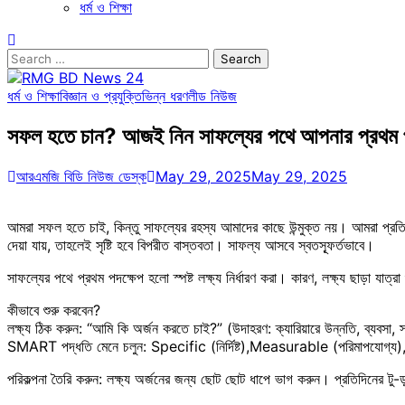
ধর্ম ও শিক্ষা
Search
for:
ধর্ম ও শিক্ষা
বিজ্ঞান ও প্রযুক্তি
ভিন্ন ধরণ
লীড নিউজ
সফল হতে চান? আজই নিন সাফল্যের পথে আপনার প্রথম প
আরএমজি বিডি নিউজ ডেস্ক
May 29, 2025
May 29, 2025
আমরা সফল হতে চাই, কিন্তু সাফল্যের রহস্য আমাদের কাছে উন্মুক্ত নয়। আমরা প্রতিনিয়
দেয়া যায়, তাহলেই সৃষ্টি হবে বিপরীত বাস্তবতা। সাফল্য আসবে স্বতস্ফূর্তভাবে।
সাফল্যের পথে প্রথম পদক্ষেপ হলো স্পষ্ট লক্ষ্য নির্ধারণ করা। কারণ, লক্ষ্য ছাড়া য
কীভাবে শুরু করবেন?
লক্ষ্য ঠিক করুন: “আমি কি অর্জন করতে চাই?” (উদাহরণ: ক্যারিয়ারে উন্নতি, ব্যবসা, স্বাস
SMART পদ্ধতি মেনে চলুন: Specific (নির্দিষ্ট),Measurable (পরিমাপযোগ্য
পরিকল্পনা তৈরি করুন: লক্ষ্য অর্জনের জন্য ছোট ছোট ধাপে ভাগ করুন। প্রতিদিনের টু-ড