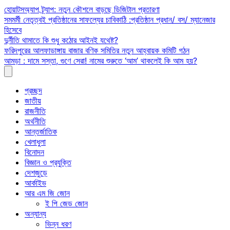
Skip
হোয়াটসঅ্যাপ ট্র্যাপ: নতুন কৌশলে বাড়ছে ডিজিটাল প্রতারণা
to
সমমর্মী নেতৃত্বই প্রতিষ্ঠানের সাফল্যের চাবিকাঠি :প্রতিষ্ঠান প্রধান/ বস/ ম্যানেজার
content
হিসেবে
দুর্নীতি থামাতে কি শুধু কঠোর আইনই যথেষ্ট?
ফরিদপুরের আলফাডাঙ্গায় বাজার বণিক সমিতির নতুন আহ্বায়ক কমিটি গঠন
আমড়া : দামে সস্তা, গুণে সেরা! নামের শুরুতে ‘আম’ থাকলেই কি আম হয়?
প্রচ্ছদ
জাতীয়
রাজনীতি
অর্থনীতি
আন্তর্জাতিক
খেলাধুলা
বিনোদন
বিজ্ঞান ও প্রযুক্তি
দেশজুড়ে
আর্কাইভ
আর এম জি জোন
ই পি জেড জোন
অন্যান্য
ভিন্ন ধরণ