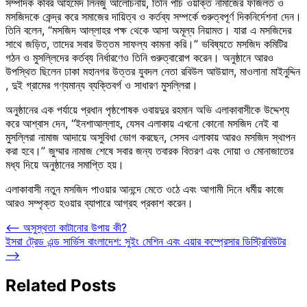
সম্পাদক কবির আহমেদ লিনজু আলোচনায়, তিনি পাঁচ ওয়াক্ত নামাজের ফজিলত ও
মসজিদকে কেন্দ্র করে সমাজের দায়িত্ব ও কর্তব্য সম্পর্কে গুরুত্বপূর্ণ দিকনির্দেশনা দেন।
তিনি বলেন, “মসজিদ আল্লাহর পক্ষ থেকে আসা অমূল্য নিয়ামত। যারা এ মসজিদের
সাথে জড়িত, তাদের সবার উত্তম সাফল্য কামনা করি।” ভবিষ্যতে মসজিদ কমিটির
গঠন ও মুসল্লিদের কর্তব্য নির্ধারণেও তিনি গুরুত্বারোপ করেন। অনুষ্ঠানে আরও
উপস্থিত ছিলেন ঢাকা মহানগর উত্তর যুবদল নেতা রবিউল আউয়াল, মাওলানা মাইনুদ্দিন
, দুই গ্রামের গণ্যমান্য ব্যক্তিবর্গ ও সাধারণ মুসল্লিরা।
অনুষ্ঠানের এক পর্যায়ে প্রধান পৃষ্ঠপোষক ওবায়দুর রহমান অভি এলাকাবাসীকে উদ্দেশ্য
করে আশ্বাস দেন, “ইনশাআল্লাহ, যেসব এলাকায় এখনো কোনো মসজিদ নেই বা
মুসল্লিরা নামাজ আদায়ে অসুবিধা ভোগ করছেন, সেসব এলাকায় আরও মসজিদ স্থাপন
করা হবে।” জুম্মার নামাজ শেষে সবার জন্য তবারক বিতরণ এবং দোয়া ও মোনাজাতের
মধ্য দিয়ে অনুষ্ঠানের সমাপ্তি হয়।
এলাকাবাসী নতুন মসজিদ পাওয়ার আনন্দে মেতে ওঠে এবং আগামী দিনে ধর্মীয় কাজে
আরও সম্পৃক্ত হওয়ার ব্যাপারে আগ্রহ প্রকাশ করেন।
Post
⟵
অসুস্থতা কাটানোর উপায় কী?
ইসরা ট্রেড এন্ড সার্ভিস বাংলাদেশ: সুইং মেশিন এবং এয়ার কম্প্রেসার ডিস্ট্রিবিউটর
navigation
⟶
Related Posts