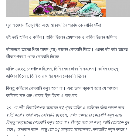
সূরা মায়েদায় উল্লেখিত আছে মানবজাতির প্রথম কোরবানির ঘটনা।
দুই ভাই হাবিল ও কাবিল। হাবিল ছিলেন মেষপালক ও কাবিল ছিলেন জমিদার।
দুইজনকে তাদের পিতা আদম (আ) বললেন কোরবানি দিতে। এরপর দুই ভাই তাদের
জীবনোপকরণ থেকে কোরবানি দিলেন।
হাবিল যেহেতু মেষপালক ছিলেন, তিনি মেষ কোরবানি করলেন। কাবিল যেহেতু
জমিদার ছিলেন, তিনি তার জমির ফসল কোরবানি দিলেন।
কিন্তু কাবিলের কোরবানি কবুল হলো না। এবং তখন প্রকাশ হলো যে আসলে
কাবিলের মনে শুরু থেকেই ছিল হিংসা ও অহংকার।
২৭. হে নবী! কিতাবিগণকে আদমের দুই পুত্র হাবিল ও কাবিলের ঘটনা ভালো করে
বর্ণনা করো। তারা যখন কোরবানি করেছিল
, তখন একজনের কোরবানি কবুল হলো
কিন্তু অন্যজনের কোরবানি কবুল হলো না। ক্ষিপ্ত হয়ে সে বলল, আমি তোমাকে খুন
করব। অপরজন বলল, প্রভু তো শুধু আল্লাহ-সচেতনদের কোরবানিই কবুল করেন।