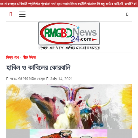
Skip
ফল্যের চাবিকাঠি :প্রতিষ্ঠান প্রধান/ বস/ ম্যানেজার হিসেবে
দুর্নীতি থামাতে কি শুধু কঠোর আইনই যথেষ্ট?
ফরিদপুরের
to
content
ভিন্ন ধরণ
লীড নিউজ
হাবিল ও কাবিলের কোরবানি
আরএমজি বিডি নিউজ ডেস্ক
July 14, 2021