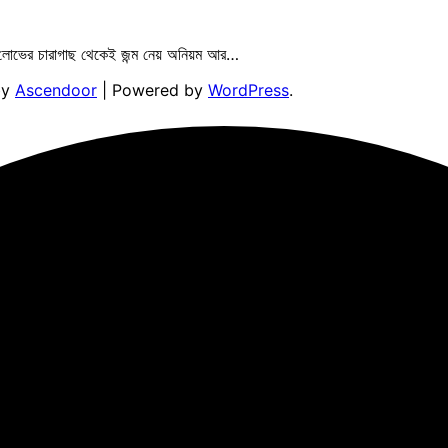
করে, লোভের চারাগাছ থেকেই জন্ম নেয় অনিয়ম আর…
by
Ascendoor
| Powered by
WordPress
.