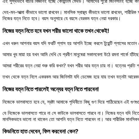
এই সুস্থভাবে বাঁচার বিজ্ঞানই হচ্ছে কোয়ান্টাম মেথড। আমাদের পুরো জিনিসটাই হচ্ছে
দেহ-মন-আত্মা কীভাবে ভালো রাখবেন। মানসিক স্বাস্থ্য কীভাবে ভালো রাখবেন, শারীরিক স্ব
নিজের যত্ন নিতে হবে। বয়স অনুসারে যে বয়সে যেরকম যত্ন নেয়া দরকার।
নিজের যত্ন নিতে হবে যখন শরীর ভালো থাকে তখন থেকেই!
এখন ধরুন আপনার বয়স যদি ফরটি প্লাস হয় আপনি ইচ্ছে করলে টুয়েন্টি প্লাসের মতোন
আমার খুব মায়া হয় যখন আমি দেখি যে প্রবীণ মানুষেরা সকালবেলা উঠে রমনা পার্কে হা
আমরা শরীরের যত্ন নেয়া শুরু করি কখন? যখন শরীর আর যত্ন চায় না। যত্নের প্রত
তখন থেকে যত্ন নিলে একরকম আর জিনিসটা যদি ডেমেজ হয়ে যায় তখন যত্নটা আরেকর
নিজের যত্ন নিতে পারলেই অন্যের যত্ন নিতে পারবেন!
নিজেকে ভালবাসতে হবে যে, স্রষ্টা আমাকে পৃথিবীতে কিছু গুণ দিয়ে পাঠিয়েছেন 
যে নিজেকে ভালবাসতে পারে না সে কাউকে ভালবাসতে পারবে না। নিজের যত্ন যদি ন
মানসিকভাবে ভালো না থাকেন তো আপনি যত্ন নিতে পারবেন না। আর শারীরিক মানসি
কিডনিতে হাত দেবেন, ফিল করবেন! কেন?