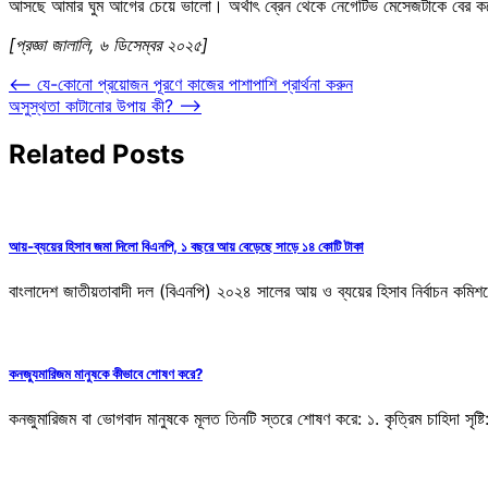
আসছে আমার ঘুম আগের চেয়ে ভালো। অর্থাৎ ব্রেন থেকে নেগেটিভ মেসেজটাকে বের ক
[প্রজ্ঞা জালালি, ৬ ডিসেম্বর ২০২৫]
Post
⟵
যে-কোনো প্রয়োজন পূরণে কাজের পাশাপাশি প্রার্থনা করুন
অসুস্থতা কাটানোর উপায় কী?
⟶
navigation
Related Posts
আয়-ব্যয়ের হিসাব জমা দিলো বিএনপি, ১ বছরে আয় বেড়েছে সাড়ে ১৪ কোটি টাকা
বাংলাদেশ জাতীয়তাবাদী দল (বিএনপি) ২০২৪ সালের আয় ও ব্যয়ের হিসাব নির্বাচন কমি
কনজ্যুমারিজম মানুষকে কীভাবে শোষণ করে?
কনজুমারিজম বা ভোগবাদ মানুষকে মূলত তিনটি স্তরে শোষণ করে: ১. কৃত্রিম চাহিদা সৃষ