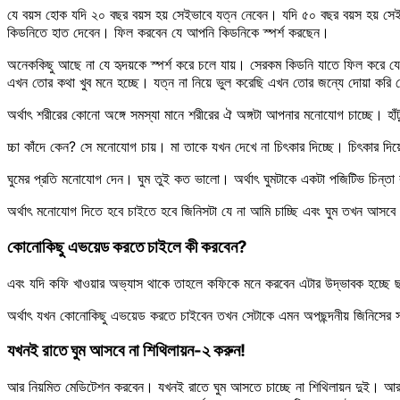
যে বয়স হোক যদি ২০ বছর বয়স হয় সেইভাবে যত্ন নেবেন। যদি ৫০ বছর বয়স হয় সেইভা
কিডনিতে হাত দেবেন। ফিল করবেন যে আপনি কিডনিকে স্পর্শ করছেন।
অনেককিছু আছে না যে হৃদয়কে স্পর্শ করে চলে যায়। সেরকম কিডনি যাতে ফিল করে যে
এখন তোর কথা খুব মনে হচ্ছে। যত্ন না নিয়ে ভুল করেছি এখন তোর জন্যে দোয়া কর
অর্থাৎ শরীরের কোনো অঙ্গে সমস্যা মানে শরীরের ঐ অঙ্গটা আপনার মনোযোগ চাচ্ছে। হাঁট
চ্চা কাঁদে কেন? সে মনোযোগ চায়। মা তাকে যখন দেখে না চিৎকার দিচ্ছে। চিৎকার দিয়
ঘুমের প্রতি মনোযোগ দেন। ঘুম তুই কত ভালো। অর্থাৎ ঘুমটাকে একটা পজিটিভ চিন্ত
অর্থাৎ মনোযোগ দিতে হবে চাইতে হবে জিনিসটা যে না আমি চাচ্ছি এবং ঘুম তখন আস
কোনোকিছু এভয়েড করতে চাইলে কী করবেন?
এবং যদি কফি খাওয়ার অভ্যাস থাকে তাহলে কফিকে মনে করবেন এটার উদ্ভাবক হচ্ছে 
অর্থাৎ যখন কোনোকিছু এভয়েড করতে চাইবেন তখন সেটাকে এমন অপছন্দনীয় জিনিসের সা
যখনই রাতে ঘুম আসবে না শিথিলায়ন-২ করুন!
আর নিয়মিত মেডিটেশন করবেন। যখনই রাতে ঘুম আসতে চাচ্ছে না শিথিলায়ন দুই। আর