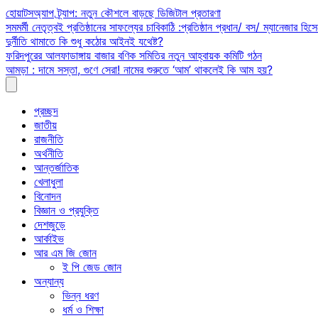
Skip
হোয়াটসঅ্যাপ ট্র্যাপ: নতুন কৌশলে বাড়ছে ডিজিটাল প্রতারণা
to
সমমর্মী নেতৃত্বই প্রতিষ্ঠানের সাফল্যের চাবিকাঠি :প্রতিষ্ঠান প্রধান/ বস/ ম্যানেজার হিসে
content
দুর্নীতি থামাতে কি শুধু কঠোর আইনই যথেষ্ট?
ফরিদপুরের আলফাডাঙ্গায় বাজার বণিক সমিতির নতুন আহ্বায়ক কমিটি গঠন
আমড়া : দামে সস্তা, গুণে সেরা! নামের শুরুতে ‘আম’ থাকলেই কি আম হয়?
প্রচ্ছদ
জাতীয়
রাজনীতি
অর্থনীতি
আন্তর্জাতিক
খেলাধুলা
বিনোদন
বিজ্ঞান ও প্রযুক্তি
দেশজুড়ে
আর্কাইভ
আর এম জি জোন
ই পি জেড জোন
অন্যান্য
ভিন্ন ধরণ
ধর্ম ও শিক্ষা