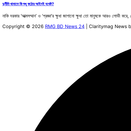
দুর্নীতি থামাতে কি শুধু কঠোর আইনই যথেষ্ট?
নাকি দরকার ‘আত্মসম্মান’ ও ‘প্রজ্ঞা’র ক্ষুধা জাগানো ক্ষুধা তো মানুষকে আরও লোভী 
Copyright © 2026
RMG BD News 24
| Claritymag News 