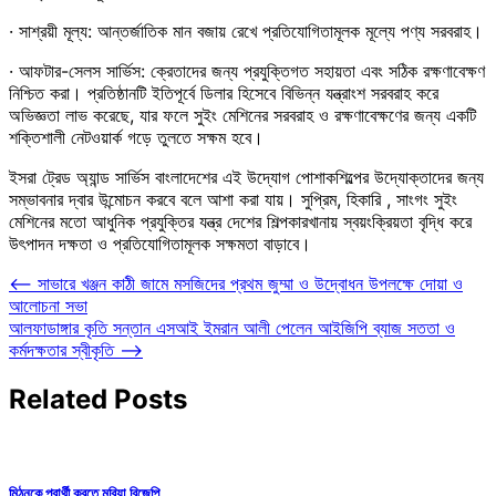
· সাশ্রয়ী মূল্য: আন্তর্জাতিক মান বজায় রেখে প্রতিযোগিতামূলক মূল্যে পণ্য সরবরাহ।
· আফটার-সেলস সার্ভিস: ক্রেতাদের জন্য প্রযুক্তিগত সহায়তা এবং সঠিক রক্ষণাবেক্ষণ
নিশ্চিত করা। প্রতিষ্ঠানটি ইতিপূর্বে ডিলার হিসেবে বিভিন্ন যন্ত্রাংশ সরবরাহ করে
অভিজ্ঞতা লাভ করেছে, যার ফলে সুইং মেশিনের সরবরাহ ও রক্ষণাবেক্ষণের জন্য একটি
শক্তিশালী নেটওয়ার্ক গড়ে তুলতে সক্ষম হবে।
ইসরা ট্রেড অ্যান্ড সার্ভিস বাংলাদেশের এই উদ্যোগ পোশাকশিল্পের উদ্যোক্তাদের জন্য
সম্ভাবনার দ্বার উন্মোচন করবে বলে আশা করা যায়। সুপ্রিম, হিকারি , সাংগং সুইং
মেশিনের মতো আধুনিক প্রযুক্তির যন্ত্র দেশের শিল্পকারখানায় স্বয়ংক্রিয়তা বৃদ্ধি করে
উৎপাদন দক্ষতা ও প্রতিযোগিতামূলক সক্ষমতা বাড়াবে।
Post
⟵
সাভারে খঞ্জন কাঠী জামে মসজিদের প্রথম জুম্মা ও উদ্বোধন উপলক্ষে দোয়া ও
আলোচনা সভা
navigation
আলফাডাঙ্গার কৃতি সন্তান এসআই ইমরান আলী পেলেন আইজিপি ব্যাজ সততা ও
কর্মদক্ষতার স্বীকৃতি
⟶
Related Posts
মিঠুনকে প্রার্থী করতে মরিয়া বিজেপি