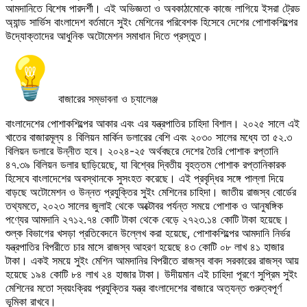
আমদানিতে বিশেষ পারদর্শী। এই অভিজ্ঞতা ও অবকাঠামোকে কাজে লাগিয়ে ইসরা ট্রেড
অ্যান্ড সার্ভিস বাংলাদেশ বর্তমানে সুইং মেশিনের পরিবেশক হিসেবে দেশের পোশাকশিল্পের
উদ্যোক্তাদের আধুনিক অটোমেশন সমাধান দিতে প্রস্তুত।
বাজারের সম্ভাবনা ও চ্যালেঞ্জ
বাংলাদেশের পোশাকশিল্পের আকার এবং এর যন্ত্রপাতির চাহিদা বিশাল। ২০২৫ সালে এই
খাতের বাজারমূল্য ৪ বিলিয়ন মার্কিন ডলারের বেশি এবং ২০৩০ সালের মধ্যে তা ৫২.৩
বিলিয়ন ডলারে উন্নীত হবে। ২০২৪-২৫ অর্থবছরে দেশের তৈরি পোশাক রপ্তানি
৪৭.৩৯ বিলিয়ন ডলার ছাড়িয়েছে, যা বিশ্বের দ্বিতীয় বৃহত্তম পোশাক রপ্তানিকারক
হিসেবে বাংলাদেশের অবস্থানকে সুসংহত করেছে। এই প্রবৃদ্ধির সঙ্গে পাল্লা দিয়ে
বাড়ছে অটোমেশন ও উন্নত প্রযুক্তির সুইং মেশিনের চাহিদা। জাতীয় রাজস্ব বোর্ডের
তথ্যমতে, ২০২৩ সালের জুলাই থেকে অক্টোবর পর্যন্ত সময়ে পোশাক ও আনুষঙ্গিক
পণ্যের আমদানি ২৭১২.৭৪ কোটি টাকা থেকে বেড়ে ২৭২৩.১৪ কোটি টাকা হয়েছে।
শুল্ক বিভাগের খসড়া প্রতিবেদনে উল্লেখ করা হয়েছে, পোশাকশিল্পের আমদানি নির্ভর
যন্ত্রপাতির বিপরীতে চার মাসে রাজস্ব আহরণ হয়েছে ৪৩ কোটি ০৮ লাখ ৪১ হাজার
টাকা। একই সময়ে সুইং মেশিন আমদানির বিপরীতে রাজস্ব বাবদ সরকারের রাজস্ব আয়
হয়েছে ১৯৪ কোটি ৮৪ লাখ ২৪ হাজার টাকা। উদীয়মান এই চাহিদা পূরণে সুপ্রিম সুইং
মেশিনের মতো স্বয়ংক্রিয় প্রযুক্তির যন্ত্র বাংলাদেশের বাজারে অত্যন্ত গুরুত্বপূর্ণ
ভূমিকা রাখবে।