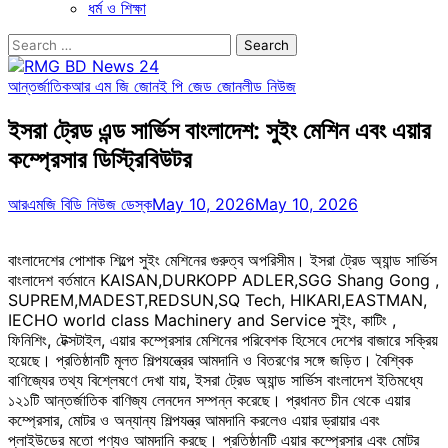
ধর্ম ও শিক্ষা
Search
for:
আন্তর্জাতিক
আর এম জি জোন
ই পি জেড জোন
লীড নিউজ
ইসরা ট্রেড এন্ড সার্ভিস বাংলাদেশ: সুইং মেশিন এবং এয়ার
কম্প্রেসার ডিস্ট্রিবিউটর
আরএমজি বিডি নিউজ ডেস্ক
May 10, 2026
May 10, 2026
বাংলাদেশের পোশাক শিল্পে সুইং মেশিনের গুরুত্ব অপরিসীম। ইসরা ট্রেড অ্যান্ড সার্ভিস
বাংলাদেশ বর্তমানে KAISAN,DURKOPP ADLER,SGG Shang Gong ,
SUPREM,MADEST,REDSUN,SQ Tech, HIKARI,EASTMAN,
IECHO world class Machinery and Service সুইং, কাটিং ,
ফিনিশিং, টেক্সটাইল, এয়ার কম্প্রেসার মেশিনের পরিবেশক হিসেবে দেশের বাজারে সক্রিয়
হয়েছে। প্রতিষ্ঠানটি মূলত শিল্পযন্ত্রের আমদানি ও বিতরণের সঙ্গে জড়িত। বৈশ্বিক
বাণিজ্যের তথ্য বিশ্লেষণে দেখা যায়, ইসরা ট্রেড অ্যান্ড সার্ভিস বাংলাদেশ ইতিমধ্যে
১২১টি আন্তর্জাতিক বাণিজ্য লেনদেন সম্পন্ন করেছে। প্রধানত চীন থেকে এয়ার
কম্প্রেসার, মোটর ও অন্যান্য শিল্পযন্ত্র আমদানি করলেও এয়ার ড্রায়ার এবং
প্লাইউডের মতো পণ্যও আমদানি করছে। প্রতিষ্ঠানটি এয়ার কম্প্রেসার এবং মোটর