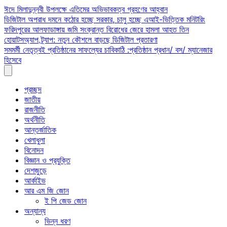
Skip
ঈদে মিলাদুন্নবী উপলক্ষে এতিমের অভিভাবকত্ব গ্রহণের আহ্বান
to
ডিজিটাল অপরাধ দমনে কঠোর হচ্ছে সরকার, চালু হচ্ছে এআই-ভিত্তিক মনিটরিং
content
ফরিদপুরের আলফাডাঙ্গায় জমি সংক্রান্ত বিরোধের জেরে হামলা আহত তিন
হোয়াটসঅ্যাপ ট্র্যাপ: নতুন কৌশলে বাড়ছে ডিজিটাল প্রতারণা
সমমর্মী নেতৃত্বই প্রতিষ্ঠানের সাফল্যের চাবিকাঠি :প্রতিষ্ঠান প্রধান/ বস/ ম্যানেজার
হিসেবে
প্রচ্ছদ
জাতীয়
রাজনীতি
অর্থনীতি
আন্তর্জাতিক
খেলাধুলা
বিনোদন
বিজ্ঞান ও প্রযুক্তি
দেশজুড়ে
আর্কাইভ
আর এম জি জোন
ই পি জেড জোন
অন্যান্য
ভিন্ন ধরণ