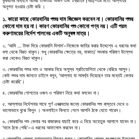
কুরবানির মাধ্যমে আমরা তাকওয়া অর্জন এবং ইব্রাহিম (আঃ)-এর মতো আল্লাহর
অনুগত হওয়ার চেষ্টা করি ।
১. কারো কাছে কোরবানির পশুর দাম জিজ্ঞেস করবেন না। কোরবানির পশুর
কোনো দাম হয় না। কারণ কোরবানির পশু কোনো পণ্য নয়। এটি পরম
করুণাময়ের নির্দেশ পালনের একটি অনুষঙ্গ মাত্র।
২. ‘আমি … টাকা দিয়ে কোরবানি দিলাম’−নিজেকে জাহির করার উদ্দেশ্যে এ ধরনের কথা
বলা থেকে বিরত থাকুন। শুধু কোরবানির ক্ষেত্রে নয়, যাকাত/ সদকার পরিমাণ উল্লেখ
করা থেকেও বিরত থাকুন।
৩. কোরবানির পশুর দাম ও আকার নিয়ে অসুস্থ প্রতিযোগিতা থেকে বেরিয়ে আসুন।
কেউ পশুর দাম জানতে চাইলে বলুন, ‘আল্লাহ যা সামর্থ্য দিয়েছেন তার মধ্যেই কেনার
চেষ্টা করেছি’।
৪. কোরবানির গোশতের ওজন ও পরিমাণ নিয়ে কথা বলবেন না।
৫. আল্লাহর নির্দেশনার সাথে পূর্ণ একাত্মতার জন্যে কোরবানির পশু বাস্তবে দেখে ও
ভালোভাবে বুঝে কিনুন । অনলাইনে কিনতে গেলে আপনি ঠকে যেতে পারেন।
৬. কোরবানির পশু কেনার পর বাজারদর যাচাই করে এ নিয়ে অহেতুক আলাপে যাবেন না।
‘দামে ঠকে গেছি’−এ ধরনের আফসোস করবেন না।
৭.কোরবানির গোশত যথাযথভাবে বিতরণ করুন। কোরবানির গোশত সংরক্ষণের উদ্দেশ্যে