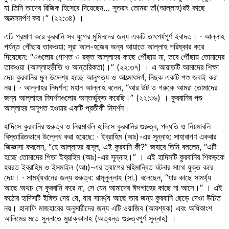
যা তিনি তাদের রিজিক হিসেবে দিয়েছেন… সুতরাং তোমরা তাঁ(আল্লাহ)রই কাছে
আত্মসমর্পণ কর।” (২২:৩৪) ।
এটি প্রমাণ করে কুরবানি সব যুগের মুমিনদের জন্য একটি তাৎপর্যপূর্ণ ইবাদত। · আল্লাহ
পর্যন্ত পৌঁছায় তাকওয়া: সূরা আল-হজের অন্য আয়াতে আল্লাহ পরিষ্কার করে
দিয়েছেন: “ওগুলোর গোশত ও রক্ত আল্লাহর কাছে পৌঁছায় না, তবে পৌঁছায় তোমাদের
তাকওয়া (আল্লাহভীতি ও আন্তরিকতা)।” (২২:৩৭) । এ আয়াতটি আমাদের শিক্ষা
দেয় কুরবানির মূল উদ্দেশ্য হচ্ছে আনুগত্য ও আত্মোৎসর্গ, নিছক একটি পশু জবাই করা
নয়। · আল্লাহর নিদর্শন: মহান আল্লাহ বলেন, “আর উট ও গরুকে আমরা তোমাদের
জন্য আল্লাহর নিদর্শনগুলোর অন্তর্ভুক্ত করেছি।” (২২:৩৬) । কুরবানির পশু
আল্লাহর অনুগত হওয়ার একটি প্রতীকী নিদর্শন।
হাদিসে কুরবানির গুরুত্ব ও নিয়মাবলি হাদিসে কুরবানির গুরুত্ব, পদ্ধতি ও নিয়মাবলি
বিস্তারিতভাবে উল্লেখ করা হয়েছে: · ইব্রাহিম (আঃ)-এর সুন্নাহ: সাহাবাগণ একবার
জিজ্ঞাসা করলেন, “হে আল্লাহর রাসূল, এই কুরবানি কী?” জবাবে তিনি বললেন, “এটি
হচ্ছে তোমাদের পিতা ইব্রাহিম (আঃ)-এর সুন্নাহ।” । এই হাদিসটি কুরবানির শিকড়কে
হযরত ইব্রাহিম ও ইসমাইল (আঃ)-এর ত্যাগের মহিমান্বিত ঘটনার সাথে যুক্ত করে
দেয়। · সামর্থ্যবানের জন্য গুরুত্ব: রাসূলুল্লাহ (সা.) বলেছেন, “যার কাছে সামর্থ্য
আছে অথচ সে কুরবানি করে না, সে যেন আমাদের ঈদগাহের কাছে না আসে।” । এই
কঠোর হাদিসটি ইঙ্গিত দেয় যে, যার সামর্থ্য আছে তার জন্য কুরবানি ছেড়ে দেওা উচিত
নয়। হানাফি মাজহাবের অনুসারীদের জন্য এটি ওয়াজিব (আবশ্যক) এবং অধিকাংশ
আলিমের মতে সুন্নাতে মুয়াক্কাদাহ (অত্যন্ত গুরুত্বপূর্ণ সুন্নাহ) ।