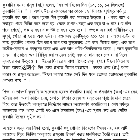
কুরবানির সময়: রাসূল (সা.) বলেন, “সব তাশরিকের দিন (১০, ১১, ১২ জিলহজ)
কুরবানির দিন।” । অর্থাৎ ঈদের নামাজের পর থেকে ১২ জিলহজ সূর্যাস্ত পর্যন্ত
কুরবানি করা যায়। তবে প্রথম দিন কুরবানি করা সবচেয়ে উত্তম । · পশুর বয়স ও
স্বাস্থ্য: পশুর নির্দিষ্ট বয়স হতে হয়; যেমন ছাগল-ভেড়া এক বছর বা ৬ মাস (যে দাঁত
পড়ে গেছে), গরু ২ বছর এবং উট ৫ বছর হতে হবে । পশুকে অবশ্যই শারীরিকভাবে
সুস্থ, খোঁড়া না হওয়া এবং দুর্বল না হওয়াসহ ত্রুটিমুক্ত হতে হবে । · মাংস বণ্টন ও
দান: কুরবানির গোশত তিন ভাগে ভাগ করা মুস্তাহাব: এক ভাগ নিজের জন্য, এক ভাগ
আত্মীয়-স্বজন ও বন্ধুদের জন্য এবং এক ভাগ গরিব-মিসকিনদের জন্য । তবে কুরবানির
চামড়া বা কোনো অংশ বিক্রি করা জায়েজ নেই; বরং তা দান করে দেওয়া বা নিজে
ব্যবহার করা উত্তম । · ঈদের দিন রোযা রাখা নিষেধ: রাসূল (সা.) ঈদুল ফিতর ও
ঈদুল আযহা这两个 দিন রোযা রাখতে নিষেধ করেছেন। হযরত ওমর (রা.) বর্ণনা
করেন যে রাসূল বলেছেন, “ঈদুল আযহা হচ্ছে সেই দিন যখন তোমরা তোমাদের কুরবানির
গোশত খাবে।” ।
শিক্ষা ও তাৎপর্য কুরবানি আমাদেরকে হযরত ইব্রাহিম (আঃ) ও ইসমাইল (আঃ)-এর সেই
ঘটনার কথা স্মরণ করিয়ে দেয়, যেখানে পিতার স্নেহ ও সন্তানের প্রাণের মায়া ছেড়ে
দিয়ে তারা উভয়েই আল্লাহর নির্দেশের সামনে আত্মসমর্পণ করেছিলেন। শেষ পর্যন্ত
আল্লাহর পক্ষ থেকে একটি পশু এসে ইসমাইল (আঃ)-এর স্থান নেয় এবং সেটিই
কুরবানি হিসেবে গৃহীত হয় ।
আমাদের জন্য এর শিক্ষা হলো, কুরবানি শুধু গোশত বিতরণের উৎসব নয়, বরং এটি
আমাদের প্রিয় জিনিস আল্লাহর রাস্তায় উৎসর্গ করার মানসিকতা তৈরি করে। তাই