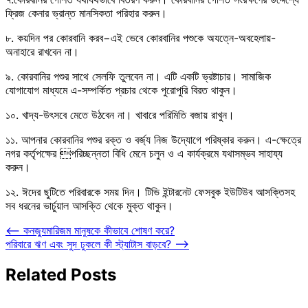
ফ্রিজ কেনার ভ্রান্ত মানসিকতা পরিহার করুন।
৮. কয়দিন পর কোরবানি করব−এই ভেবে কোরবানির পশুকে অযত্নে-অবহেলায়-
অনাহারে রাখবেন না।
৯. কোরবানির পশুর সাথে সেলফি তুলবেন না। এটি একটি ভ্রষ্টাচার। সামাজিক
যোগাযোগ মাধ্যমে এ-সম্পর্কিত প্রচার থেকে পুরোপুরি বিরত থাকুন।
১০. খাদ্য-উৎসবে মেতে উঠবেন না। খাবারে পরিমিতি বজায় রাখুন।
১১. আপনার কোরবানির পশুর রক্ত ও বর্জ্য নিজ উদ্যোগে পরিষ্কার করুন। এ-ক্ষেত্রে
নগর কর্তৃপক্ষের পরিচ্ছন্নতা বিধি মেনে চলুন ও এ কার্যক্রমে যথাসম্ভব সাহায্য
করুন।
১২. ঈদের ছুটিতে পরিবারকে সময় দিন। টিভি ইন্টারনেট ফেসবুক ইউটিউব আসক্তিসহ
সব ধরনের ভার্চুয়াল আসক্তি থেকে মুক্ত থাকুন।
Post
⟵
কনজ্যুমারিজম মানুষকে কীভাবে শোষণ করে?
পরিবারে ঋণ এবং সুদ ঢুকলে কী স্ট্যাটাস বাড়বে?
⟶
navigation
Related Posts