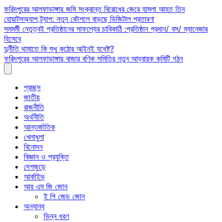
Skip
ফরিদপুরের আলফাডাঙ্গায় জমি সংক্রান্ত বিরোধের জেরে হামলা আহত তিন
to
হোয়াটসঅ্যাপ ট্র্যাপ: নতুন কৌশলে বাড়ছে ডিজিটাল প্রতারণা
content
সমমর্মী নেতৃত্বই প্রতিষ্ঠানের সাফল্যের চাবিকাঠি :প্রতিষ্ঠান প্রধান/ বস/ ম্যানেজার
হিসেবে
দুর্নীতি থামাতে কি শুধু কঠোর আইনই যথেষ্ট?
ফরিদপুরের আলফাডাঙ্গায় বাজার বণিক সমিতির নতুন আহ্বায়ক কমিটি গঠন
প্রচ্ছদ
জাতীয়
রাজনীতি
অর্থনীতি
আন্তর্জাতিক
খেলাধুলা
বিনোদন
বিজ্ঞান ও প্রযুক্তি
দেশজুড়ে
আর্কাইভ
আর এম জি জোন
ই পি জেড জোন
অন্যান্য
ভিন্ন ধরণ