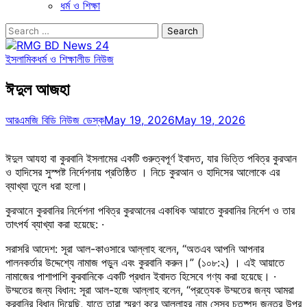
ধর্ম ও শিক্ষা
Search
for:
ইসলামিক
ধর্ম ও শিক্ষা
লীড নিউজ
ঈদুল আজহা
আরএমজি বিডি নিউজ ডেস্ক
May 19, 2026
May 19, 2026
ঈদুল আযহা বা কুরবানি ইসলামের একটি গুরুত্বপূর্ণ ইবাদত, যার ভিত্তি পবিত্র কুরআন
ও হাদিসের সুস্পষ্ট নির্দেশনায় প্রতিষ্ঠিত । নিচে কুরআন ও হাদিসের আলোকে এর
ব্যাখ্যা তুলে ধরা হলো।
কুরআনে কুরবানির নির্দেশনা পবিত্র কুরআনের একাধিক আয়াতে কুরবানির নির্দেশ ও তার
তাৎপর্য ব্যাখ্যা করা হয়েছে: ·
সরাসরি আদেশ: সূরা আল-কাওসারে আল্লাহ বলেন, “অতএব আপনি আপনার
পালনকর্তার উদ্দেশ্যে নামাজ পড়ুন এবং কুরবানি করুন।” (১০৮:২) । এই আয়াতে
নামাজের পাশাপাশি কুরবানিকে একটি প্রধান ইবাদত হিসেবে গণ্য করা হয়েছে। ·
উম্মতের জন্য বিধান: সূরা আল-হজে আল্লাহ বলেন, “প্রত্যেক উম্মতের জন্য আমরা
কুরবানির বিধান দিয়েছি, যাতে তারা স্মরণ করে আল্লাহর নাম সেসব চতুষ্পদ জন্তুর উপর