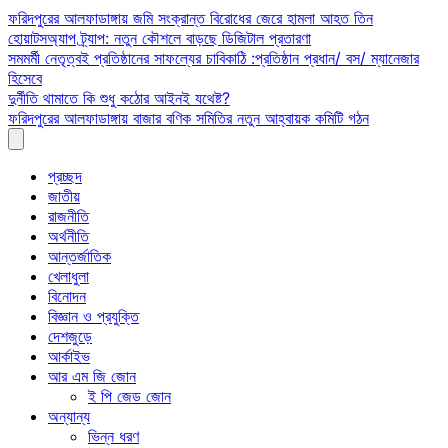
Skip
ফরিদপুরের আলফাডাঙ্গায় জমি সংক্রান্ত বিরোধের জেরে হামলা আহত তিন
to
হোয়াটসঅ্যাপ ট্র্যাপ: নতুন কৌশলে বাড়ছে ডিজিটাল প্রতারণা
content
সমমর্মী নেতৃত্বই প্রতিষ্ঠানের সাফল্যের চাবিকাঠি :প্রতিষ্ঠান প্রধান/ বস/ ম্যানেজার
হিসেবে
দুর্নীতি থামাতে কি শুধু কঠোর আইনই যথেষ্ট?
ফরিদপুরের আলফাডাঙ্গায় বাজার বণিক সমিতির নতুন আহ্বায়ক কমিটি গঠন
প্রচ্ছদ
জাতীয়
রাজনীতি
অর্থনীতি
আন্তর্জাতিক
খেলাধুলা
বিনোদন
বিজ্ঞান ও প্রযুক্তি
দেশজুড়ে
আর্কাইভ
আর এম জি জোন
ই পি জেড জোন
অন্যান্য
ভিন্ন ধরণ