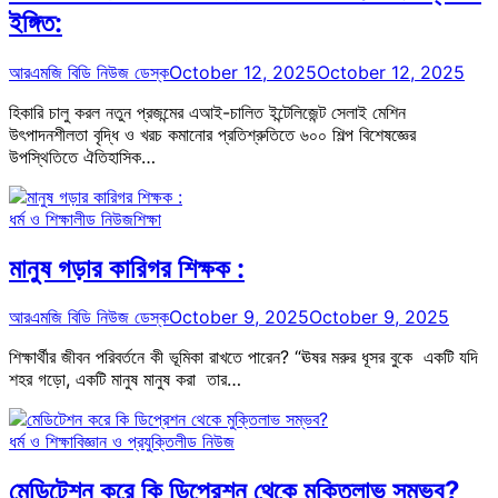
ইঙ্গিত:
আরএমজি বিডি নিউজ ডেস্ক
October 12, 2025
October 12, 2025
হিকারি চালু করল নতুন প্রজন্মের এআই-চালিত ইন্টেলিজেন্ট সেলাই মেশিন
উৎপাদনশীলতা বৃদ্ধি ও খরচ কমানোর প্রতিশ্রুতিতে ৬০০ শিল্প বিশেষজ্ঞের
উপস্থিতিতে ঐতিহাসিক…
ধর্ম ও শিক্ষা
লীড নিউজ
শিক্ষা
মানুষ গড়ার কারিগর শিক্ষক :
আরএমজি বিডি নিউজ ডেস্ক
October 9, 2025
October 9, 2025
শিক্ষার্থীর জীবন পরিবর্তনে কী ভূমিকা রাখতে পারেন? “ঊষর মরুর ধূসর বুকে একটি যদি
শহর গড়ো, একটি মানুষ মানুষ করা তার…
ধর্ম ও শিক্ষা
বিজ্ঞান ও প্রযুক্তি
লীড নিউজ
মেডিটেশন করে কি ডিপ্রেশন থেকে মুক্তিলাভ সম্ভব?